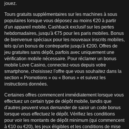
jouez.
Tours gratuits supplémentaires sur les machines à sous
populaires lorsque vous déposez au moins €20 à partir
d'un appareil mobile. Cashback exclusif sur les pertes
hebdomadaires, jusqu'à €75 pour les paris mobiles. Bonus
de bienvenue spéciaux pour les nouveaux inscrits mobiles,
tels qu'un bonus de contrepartie jusqu'à €200. Offres de
jeu gratuites sans dépôt, parfois avec uniquement une
vérification mobile nécessaire. Pour réclamer un bonus
mobile Love Casino, connectez-vous depuis votre
smartphone, choisissez l'offre que vous souhaitez dans la
section « Promotions » ou « Bonus » et suivez les
instructions données.
Certaines offres commencent immédiatement lorsque vous
effectuez un certain type de dépôt mobile, tandis que
d'autres peuvent vous demander de saisir un code bonus
lorsque vous effectuez le dépôt. Vérifiez les conditions
pour voir les montants de dépôt minimum (qui commencent
à €10 ou €20), les jeux éligibles et les conditions de mise