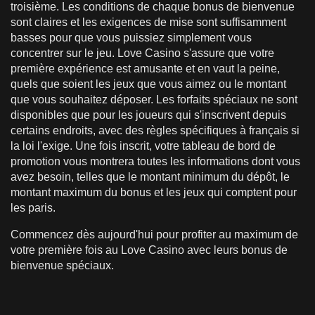
troisième. Les conditions de chaque bonus de bienvenue
sont claires et les exigences de mise sont suffisamment
basses pour que vous puissiez simplement vous
concentrer sur le jeu. Love Casino s'assure que votre
première expérience est amusante et en vaut la peine,
quels que soient les jeux que vous aimez ou le montant
que vous souhaitez déposer. Les forfaits spéciaux ne sont
disponibles que pour les joueurs qui s'inscrivent depuis
certains endroits, avec des règles spécifiques à français si
la loi l'exige. Une fois inscrit, votre tableau de bord de
promotion vous montrera toutes les informations dont vous
avez besoin, telles que le montant minimum du dépôt, le
montant maximum du bonus et les jeux qui comptent pour
les paris.
Commencez dès aujourd'hui pour profiter au maximum de
votre première fois au Love Casino avec leurs bonus de
bienvenue spéciaux.