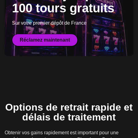
100 tours gratuits
Sur votre premier dépôt de France
Réclamez maintenant
Options de retrait rapide et
délais de traitement
Obtenir vos gains rapidement est important pour une