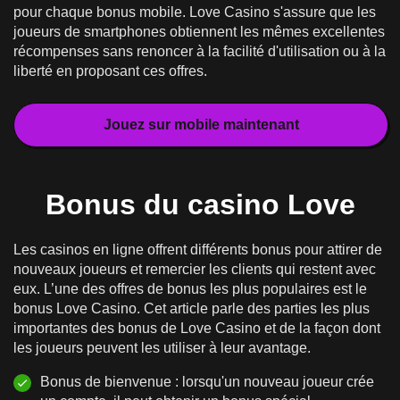
pour chaque bonus mobile. Love Casino s'assure que les
joueurs de smartphones obtiennent les mêmes excellentes
récompenses sans renoncer à la facilité d'utilisation ou à la
liberté en proposant ces offres.
Jouez sur mobile maintenant
Bonus du casino Love
Les casinos en ligne offrent différents bonus pour attirer de
nouveaux joueurs et remercier les clients qui restent avec
eux. L’une des offres de bonus les plus populaires est le
bonus Love Casino. Cet article parle des parties les plus
importantes des bonus de Love Casino et de la façon dont
les joueurs peuvent les utiliser à leur avantage.
Bonus de bienvenue : lorsqu'un nouveau joueur crée