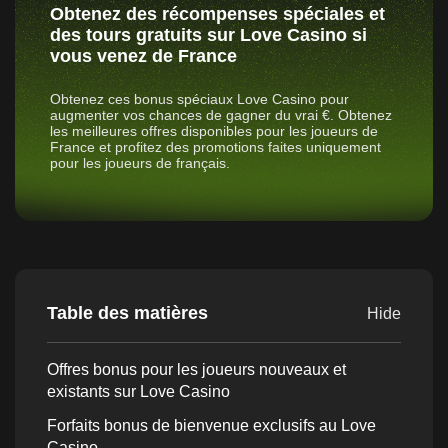
Obtenez des récompenses spéciales et
des tours gratuits sur Love Casino si
vous venez de France
Obtenez ces bonus spéciaux Love Casino pour
augmenter vos chances de gagner du vrai €. Obtenez
les meilleures offres disponibles pour les joueurs de
France et profitez des promotions faites uniquement
pour les joueurs de français.
Table des matières
Hide
Offres bonus pour les joueurs nouveaux et
existants sur Love Casino
Forfaits bonus de bienvenue exclusifs au Love
Casino