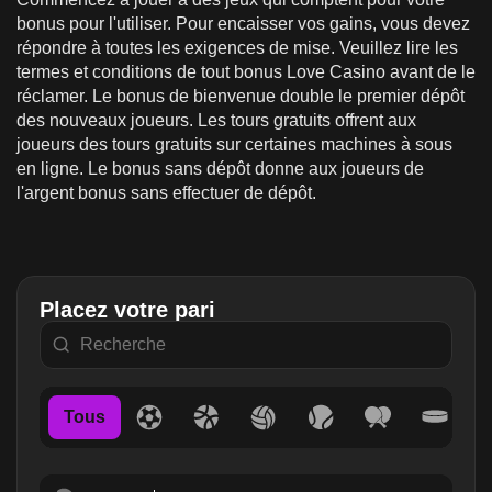
bonus pour l'utiliser. Pour encaisser vos gains, vous devez
répondre à toutes les exigences de mise. Veuillez lire les
termes et conditions de tout bonus Love Casino avant de le
réclamer. Le bonus de bienvenue double le premier dépôt
des nouveaux joueurs. Les tours gratuits offrent aux
joueurs des tours gratuits sur certaines machines à sous
en ligne. Le bonus sans dépôt donne aux joueurs de
l'argent bonus sans effectuer de dépôt.
Placez votre pari
Tous