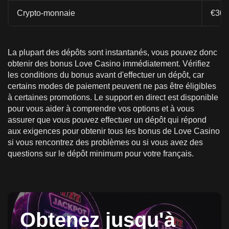
Crypto-monnaie
€30
La plupart des dépôts sont instantanés, vous pouvez donc
obtenir des bonus Love Casino immédiatement. Vérifiez
les conditions du bonus avant d'effectuer un dépôt, car
certains modes de paiement peuvent ne pas être éligibles
à certaines promotions. Le support en direct est disponible
pour vous aider à comprendre vos options et à vous
assurer que vous pouvez effectuer un dépôt qui répond
aux exigences pour obtenir tous les bonus de Love Casino
si vous rencontrez des problèmes ou si vous avez des
questions sur le dépôt minimum pour votre français.
Obtenez jusqu'à