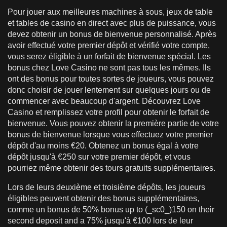
Pour jouer aux meilleures machines à sous, jeux de table
et tables de casino en direct avec plus de puissance, vous
devez obtenir un bonus de bienvenue personnalisé. Après
avoir effectué votre premier dépôt et vérifié votre compte,
vous serez éligible à un forfait de bienvenue spécial. Les
bonus chez Love Casino ne sont pas tous les mêmes. Ils
ont des bonus pour toutes sortes de joueurs, vous pouvez
donc choisir de jouer lentement sur quelques jours ou de
commencer avec beaucoup d'argent. Découvrez Love
Casino et remplissez votre profil pour obtenir le forfait de
bienvenue. Vous pouvez obtenir la première partie de votre
bonus de bienvenue lorsque vous effectuez votre premier
dépôt d'au moins €20. Obtenez un bonus égal à votre
dépôt jusqu'à €250 sur votre premier dépôt, et vous
pourriez même obtenir des tours gratuits supplémentaires.
Lors de leurs deuxième et troisième dépôts, les joueurs
éligibles peuvent obtenir des bonus supplémentaires,
comme un bonus de 50% bonus up to (_sc0_)150 on their
second deposit and a 75% jusqu'à €100 lors de leur