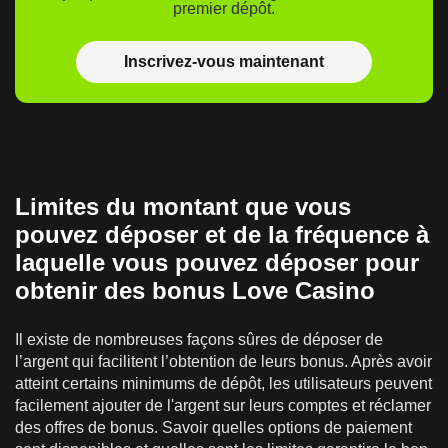
premier dépôt.
Inscrivez-vous maintenant
Limites du montant que vous
pouvez déposer et de la fréquence à
laquelle vous pouvez déposer pour
obtenir des bonus Love Casino
Il existe de nombreuses façons sûres de déposer de
l’argent qui facilitent l’obtention de leurs bonus. Après avoir
atteint certains minimums de dépôt, les utilisateurs peuvent
facilement ajouter de l'argent sur leurs comptes et réclamer
des offres de bonus. Savoir quelles options de paiement