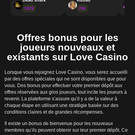
Dead shark
Kubab
M
157€
70€
Offres bonus pour les
joueurs nouveaux et
existants sur Love Casino
Lorsque vous rejoignez Love Casino, vous serez accueilli
par des offres spéciales qui ne sont disponibles que pour
vous. Des bonus pour effectuer votre premier dépôt aux
offres réservées aux gros joueurs, tout incite les joueurs à
revenir. La plateforme s'assure qu'il y a de la valeur à
chaque étape en utilisant une stratégie basée sur des
conditions claires et de grandes récompenses.
Il existe un bonus de bienvenue pour les nouveaux
membres qu'ils peuvent obtenir sur leur premier dépôt. Ce