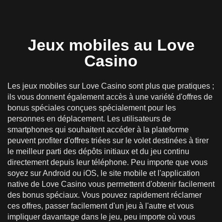
Jeux mobiles au Love
Casino
Les jeux mobiles sur Love Casino sont plus que pratiques ;
ils vous donnent également accès à une variété d'offres de
bonus spéciales conçues spécialement pour les
personnes en déplacement. Les utilisateurs de
smartphones qui souhaitent accéder à la plateforme
peuvent profiter d'offres triées sur le volet destinées à tirer
le meilleur parti des dépôts initiaux et du jeu continu
directement depuis leur téléphone. Peu importe que vous
soyez sur Android ou iOS, le site mobile et l'application
native de Love Casino vous permettent d'obtenir facilement
des bonus spéciaux. Vous pouvez rapidement réclamer
ces offres, passer facilement d'un jeu à l'autre et vous
impliquer davantage dans le jeu, peu importe où vous