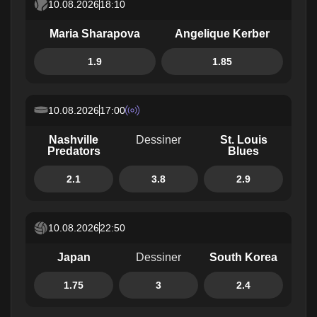
10.08.2026
18:10
Maria Sharapova
Angelique Kerber
1.9
1.85
10.08.2026
17:00
Nashville
Dessiner
St. Louis
Predators
Blues
2.1
3.8
2.9
10.08.2026
22:50
Japan
Dessiner
South Korea
1.75
3
2.4