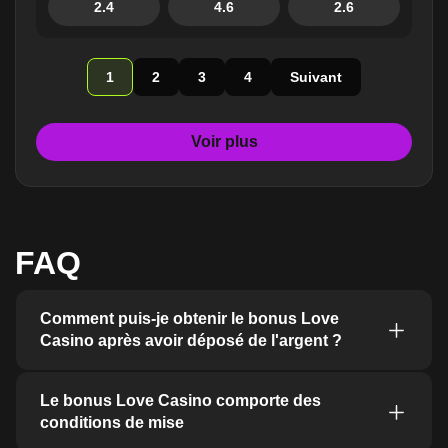
2.4
4.6
2.6
1
2
3
4
Suivant
Voir plus
FAQ
Comment puis-je obtenir le bonus Love
Casino après avoir déposé de l'argent ?
Le bonus Love Casino comporte des
conditions de mise