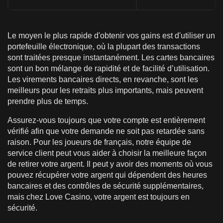
Le moyen le plus rapide d'obtenir vos gains est d'utiliser un
portefeuille électronique, où la plupart des transactions
sont traitées presque instantanément. Les cartes bancaires
sont un bon mélange de rapidité et de facilité d’utilisation.
Les virements bancaires directs, en revanche, sont les
meilleurs pour les retraits plus importants, mais peuvent
prendre plus de temps.
Assurez-vous toujours que votre compte est entièrement
vérifié afin que votre demande ne soit pas retardée sans
raison. Pour les joueurs de français, notre équipe de
service client peut vous aider à choisir la meilleure façon
de retirer votre argent. Il peut y avoir des moments où vous
pouvez récupérer votre argent qui dépendent des heures
bancaires et des contrôles de sécurité supplémentaires,
mais chez Love Casino, votre argent est toujours en
sécurité.