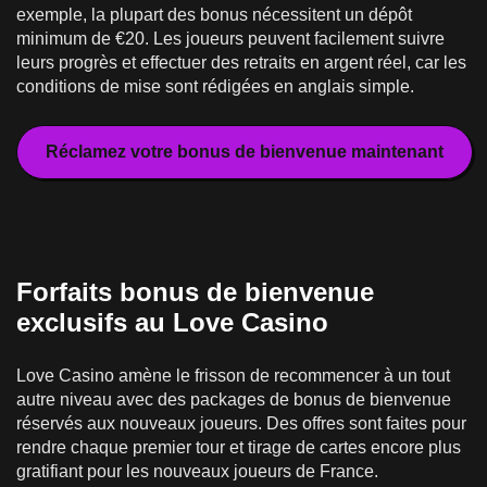
exemple, la plupart des bonus nécessitent un dépôt
minimum de €20. Les joueurs peuvent facilement suivre
leurs progrès et effectuer des retraits en argent réel, car les
conditions de mise sont rédigées en anglais simple.
Réclamez votre bonus de bienvenue maintenant
Forfaits bonus de bienvenue
exclusifs au Love Casino
Love Casino amène le frisson de recommencer à un tout
autre niveau avec des packages de bonus de bienvenue
réservés aux nouveaux joueurs. Des offres sont faites pour
rendre chaque premier tour et tirage de cartes encore plus
gratifiant pour les nouveaux joueurs de France.